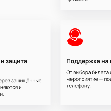
 и защита
Поддержка на 
От выбора билета 
мероприятие — под
через защищённые
телефону.
аняются и
и.