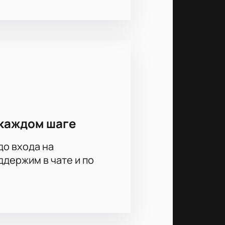
каждом шаге
до входа на
держим в чате и по