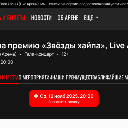
айв Арены (Live Арены). Мы — консьерж-сервис, предоставляющий услуги по 
 И БИЛЕТЫ
НОВОСТИ
ОБ АРЕНЕ
ЕЩЕ
а премию «Звёзды хайпа», Live
e Арена)
Гала-концерт
12+
20:00
 И МЕСТА
О МЕРОПРИЯТИИ
НАШИ ПРЕИМУЩЕСТВА
БЛИЖАЙШИЕ М