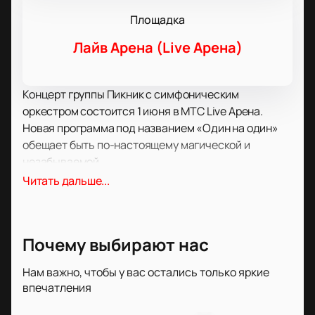
Площадка
Лайв Арена (Live Арена)
Концерт группы Пикник с симфоническим
оркестром состоится 1 июня в МТС Live Арена.
Новая программа под названием «Один на один»
обещает быть по-настоящему магической и
незабываемой.
В рамках этого концерта, вы сможете насладиться
Читать дальше...
не только звучанием нового одноимённого
альбома, но и увидеть потрясающие видеоряды и
лазерную инсталляцию. Кроме того, группа
Почему выбирают нас
исполнит свои самые известные хиты, такие как
«Египтянин», «Королевство кривых», «Сияние» и
Нам важно, чтобы у вас остались только яркие
многие другие.
впечатления
Этот концерт будет не просто шоу, а настоящим
произведением искусства. Команда Пикник