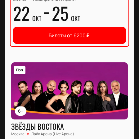
22
25
ОКТ
ОКТ
Билеты от
6200
₽
Поп
6+
ЗВЁЗДЫ ВОСТОКА
Москва
Лайв Арена (Live Арена)