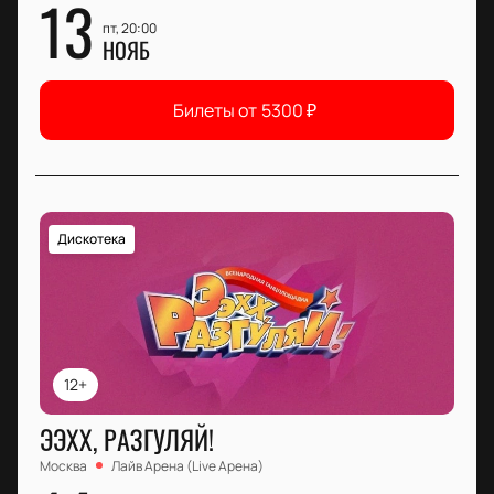
13
пт, 20:00
НОЯБ
Билеты от
5300
₽
Дискотека
12+
ЭЭХХ, РАЗГУЛЯЙ!
Москва
Лайв Арена (Live Арена)