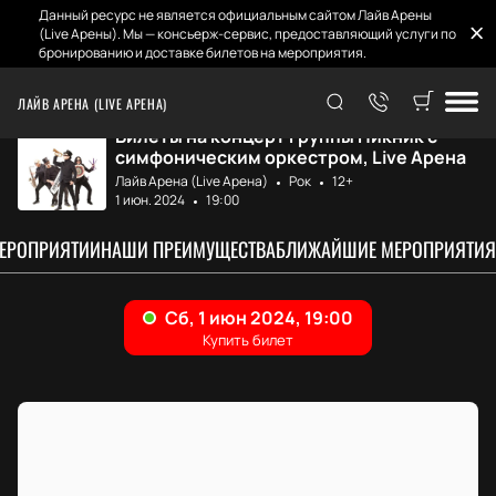
Данный ресурс не является официальным сайтом Лайв Арены
(Live Арены). Мы — консьерж-сервис, предоставляющий услуги по
бронированию и доставке билетов на мероприятия.
Главная
Афиша и билеты
Пикник с симфони...
ЛАЙВ АРЕНА (LIVE АРЕНА)
Билеты на концерт группы Пикник с
симфоническим оркестром, Live Арена
Лайв Арена (Live Арена)
Рок
12+
1 июн. 2024
19:00
МЕРОПРИЯТИИ
НАШИ ПРЕИМУЩЕСТВА
БЛИЖАЙШИЕ МЕРОПРИЯТИЯ