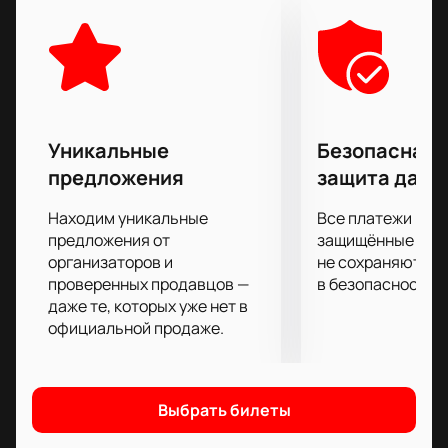
работает над каждой деталью, чтобы удивить и
поразить своих зрителей. Если вы уже были на
концертах тура «Будущее ждёт нас», то знаете, что
громкие заявления группы не пустой звук. На этом
концерте будут раскрыты все тайны и
представлены новые удивительные элементы шоу.
Уникальные
Безопасная 
Купить билеты на концерт группы Пикник с
предложения
защита данн
симфоническим оркестром 1 июня в МТС Live
Арена
можно на нашем сайте. Мы гарантируем
Находим уникальные
Все платежи про
удобство и безопасность покупки билетов через
предложения от
защищённые шлю
нашу платформу. Не упустите возможность стать
организаторов и
не сохраняются 
проверенных продавцов —
в безопасности.
частью этого незабываемого музыкального
даже те, которых уже нет в
события. Покупайте билеты прямо сейчас на нашем
официальной продаже.
сайте.
Выбрать билеты