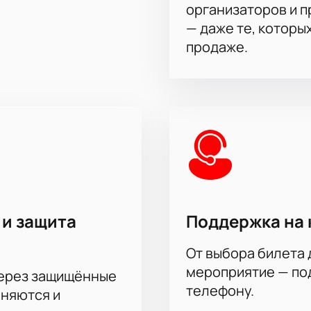
организаторов и 
— даже те, которы
продаже.
 и защита
Поддержка на 
От выбора билета 
мероприятие — под
через защищённые
телефону.
аняются и