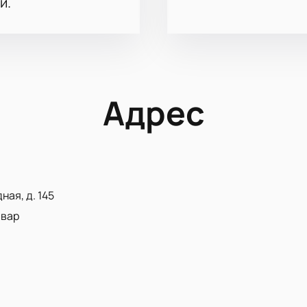
и.
Адрес
ная, д. 145
ьвар