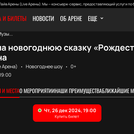
айв Арены (Live Арены). Мы — консьерж-сервис, предоставляющий услуги по 
 И БИЛЕТЫ
НОВОСТИ
ОБ АРЕНЕ
ЕЩЕ
узы...
на новогоднюю сказку «Рождест
на
e Арена)
Новогоднее шоу
0+
19:00
 И МЕСТА
О МЕРОПРИЯТИИ
НАШИ ПРЕИМУЩЕСТВА
БЛИЖАЙШИЕ М