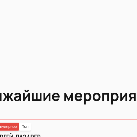
ижайшие мероприя
пулярное
Поп