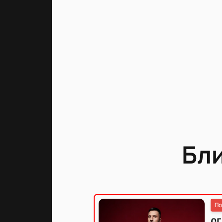
Бл
По