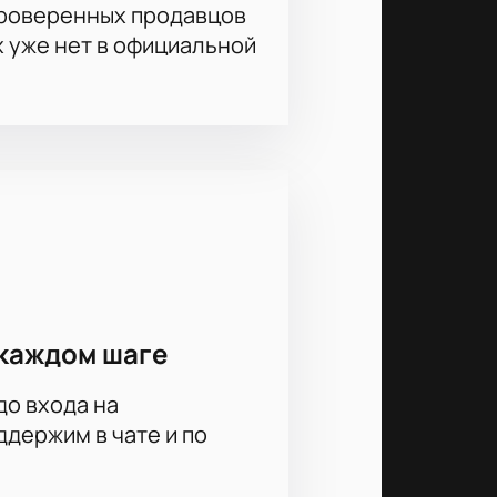
проверенных продавцов
х уже нет в официальной
каждом шаге
до входа на
держим в чате и по