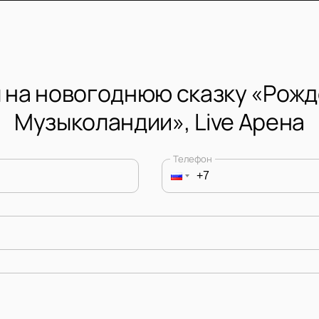
 на новогоднюю сказку «Рожд
Музыколандии», Live Арена
Телефон