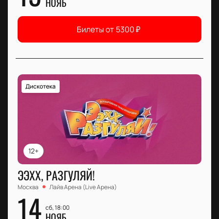
НОЯБ
Билеты от
5300
₽
Дискотека
12+
ЭЭХХ, РАЗГУЛЯЙ!
Москва
Лайв Арена (Live Арена)
14
сб, 18:00
НОЯБ