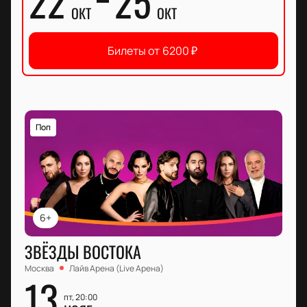
22
25
ОКТ
ОКТ
Билеты от
6200
₽
Поп
6+
ЗВЁЗДЫ ВОСТОКА
Москва
Лайв Арена (Live Арена)
13
пт, 20:00