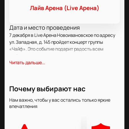
Лайв Арена (Live Арена)
Дата и место проведения
7 декабря в Live Арена Новоивановское по адресу
ул. Западная, д. 145 пройдет концерт группы
«Чайф». Это событие подарит радость всем
любителям русского рока.
О концерте
Читать дальше...
Концерт «Волна простоты» продолжит традиции,
которые коллектив заложил еще в 90-х. Музыканты
удивят своим узнаваемым стилем и настроением,
Почему выбирают нас
ставшими символом группы. Гости услышат
любимые песни и новые треки, почувствуют
Нам важно, чтобы у вас остались только яркие
атмосферу оранжевого позитива — фирменного
впечатления
знака артистов. Этот вечер подарит яркие эмоции
и запомнится каждому.
Билеты на концерт группы «Чайф»