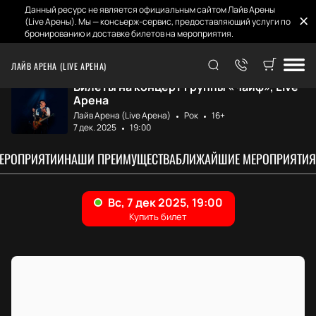
Данный ресурс не является официальным сайтом Лайв Арены
(Live Арены). Мы — консьерж-сервис, предоставляющий услуги по
бронированию и доставке билетов на мероприятия.
Главная
Афиша и билеты
Чайф
ЛАЙВ АРЕНА (LIVE АРЕНА)
Билеты на концерт группы «Чайф», Live
Арена
Лайв Арена (Live Арена)
Рок
16+
7 дек. 2025
19:00
МЕРОПРИЯТИИ
НАШИ ПРЕИМУЩЕСТВА
БЛИЖАЙШИЕ МЕРОПРИЯТИЯ