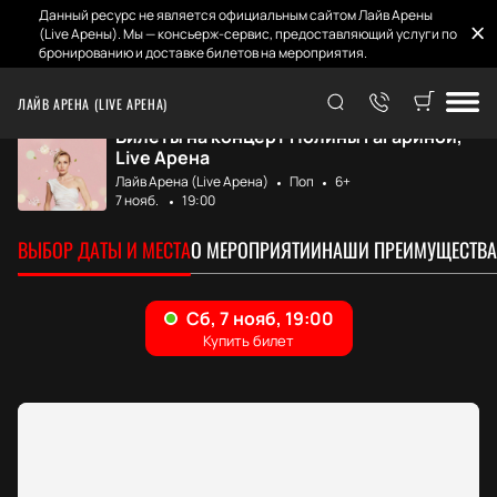
Данный ресурс не является официальным сайтом Лайв Арены
(Live Арены). Мы — консьерж-сервис, предоставляющий услуги по
бронированию и доставке билетов на мероприятия.
Главная
Афиша и билеты
Полина Гагарина
ЛАЙВ АРЕНА (LIVE АРЕНА)
Билеты на концерт Полины Гагариной,
Live Арена
Лайв Арена (Live Арена)
Поп
6+
7 нояб.
19:00
ВЫБОР ДАТЫ И МЕСТА
О МЕРОПРИЯТИИ
НАШИ ПРЕИМУЩЕСТВА