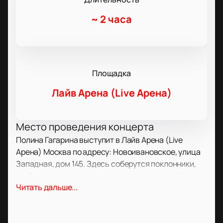
~
2 часа
Площадка
Лайв Арена (Live Арена)
Место проведения концерта
Полина Гагарина выступит в Лайв Арена (Live
Арена) Москва по адресу: Новоивановское, улица
Западная, дом 145. Здесь соберутся поклонники,
чтобы насладиться творчеством популярной
Читать дальше...
певицы.
О концерте