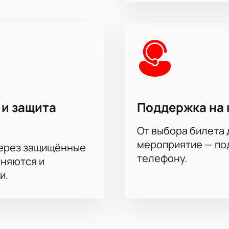
 и защита
Поддержка на 
От выбора билета 
мероприятие — под
через защищённые
телефону.
аняются и
и.