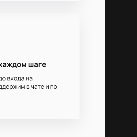
каждом шаге
до входа на
держим в чате и по