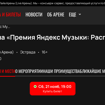
айв Арены (Live Арены). Мы — консьерж-сервис, предоставляющий услуги по 
 И БИЛЕТЫ
НОВОСТИ
ОБ АРЕНЕ
ЕЩЕ
 Му...
а «Премия Яндекс Музыки: Расп
e Арена)
Эстрада
16+
0
 И МЕСТА
О МЕРОПРИЯТИИ
НАШИ ПРЕИМУЩЕСТВА
БЛИЖАЙШИЕ М