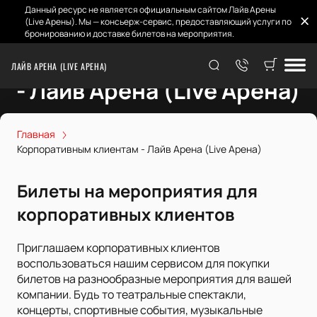
Данный ресурс не является официальным сайтом Лайв Арены
(Live Арены). Мы — консьерж-сервис, предоставляющий услуги по
бронированию и доставке билетов на мероприятия.
Корпоративным клиентам
ЛАЙВ АРЕНА (LIVE АРЕНА)
- Лайв Арена (Live Арена)
Главная
Корпоративным клиентам - Лайв Арена (Live Арена)
Билеты на мероприятия для
корпоративных клиентов
Приглашаем корпоративных клиентов
воспользоваться нашим сервисом для покупки
билетов на разнообразные мероприятия для вашей
компании. Будь то театральные спектакли,
концерты, спортивные события, музыкальные