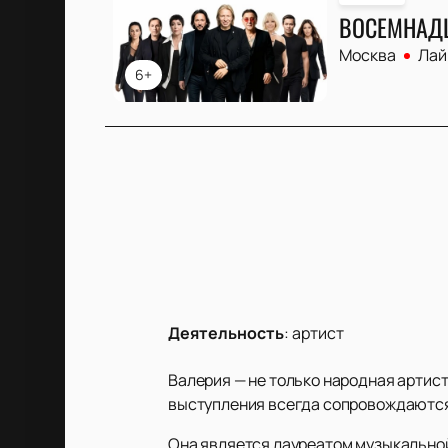
ВОСЕМНАД
Москва
Лай
6+
Деятельность
:
артист
Валерия — не только народная артист
выступления всегда сопровождаются
Она является лауреатом музыкальной