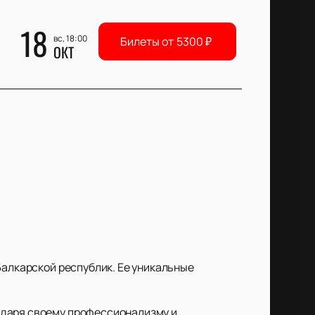
18
вс, 18:00
Билеты от
5300
₽
ОКТ
Балкарской республик. Ее уникальные
одаря своему профессионализму и