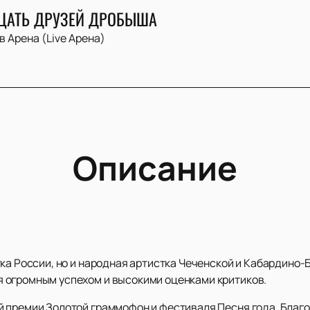
ЦАТЬ ДРУЗЕЙ ДРОБЫША
в Арена (Live Арена)
Описание
ка России, но и народная артистка Чеченской и Кабардино-
 огромным успехом и высокими оценками критиков.
 премии Золотой граммофон и фестиваля Песня года. Благ