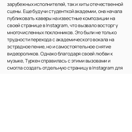
зарубежных исполнителей, так и хиты отечественной
сцены. Еще будучи студенткой академии, она начала
публиковать каверы на известные композиции на
своей странице в Instagram, что вызвало восторг у
многочисленных поклонников. Это были не только
трудности перехода с академического вокала на
эстрадное пение, но и самостоятельное снятие
видеороликов. Однако благодаря своей любви к
музыке, Туркен справилась с этими вызовами и
смогла создать отдельную страницу в Instagram для
своего творчества.
Сегодня Туркен является одним из самых
востребованных исполнителей в музыкальной
индустрии. Ее уникальный голос и талант подарят
вам незабываемые эмоции и перенесут вас в мир
музыки и эстетики. Если вы желаете окунуться в
атмосферу настоящего музыкального шоу и
насладиться потрясающим исполнением, то не