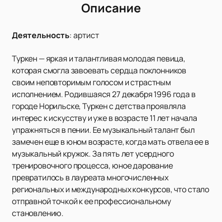
Описание
Деятельность
:
артист
Туркен — яркая и талантливая молодая певица,
которая смогла завоевать сердца поклонников
своим неповторимым голосом и страстным
исполнением. Родившаяся 27 декабря 1996 года в
городе Норильске, Туркен с детства проявляла
интерес к искусству и уже в возрасте 11 лет начала
упражняться в пении. Ее музыкальный талант был
замечен еще в юном возрасте, когда мать отвела ее в
музыкальный кружок. За пять лет усердного
тренировочного процесса, юное дарование
превратилось в лауреата многочисленных
региональных и международных конкурсов, что стало
отправной точкой к ее профессиональному
становлению.