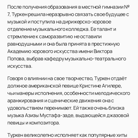
После получения образования в местной гимназии №
7, Туркен решила неразрывно связать свое будущее с
музыкой и поступила на дирижерско-хоровое
отделение музыкального колледжа. Ее талант и
стремление к саморазвитию не оставили
равнодушными и она была принята в престижную
Академию хорового искусства имени Виктора
Попова, выбрав кафедру музыкально-театрального
искусства.
Говоря о влиянии на свое творчество, Туркен отдаёт
должное американской певице Кристине Агилере,
чьи манеры исполнения, особенности мелодического
аранжирования и сценические движения она с
удовольствием перенимает. Ей также очень близка
музыка Азизы Мустафа-заде, выдающейся джазовой
певицы и композитора.
Туркен великолепно исполняет как популярные хиты