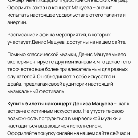
Оформить заказ на концерт Мацуева – значит
испытать настоящее удовольствие от его таланта и
энергии.
Расписание и афиша мероприятий, в которых
участвует Денис Мацуев, доступны на нашем сайте.
Помимо классической музыки, Денис Мацуев умело
экспериментирует с другими жанрами, что делает его
творчество еще более привлекательным для разных
слушателей. Он объединяет в себе искусство и
драйв, предлагая своей аудитории настоящий
музыкальный фестиваль.
Купить билеты на концерт Дениса Мацуева
– шаг к
встрече с истинным искусством. Не упустите свою
возможность погрузиться в мир великой музыки и
насладиться выдающимся исполнением.
Оформляйте покупку онлайн на нашем сайте сейчас и