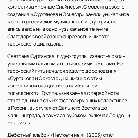
коллектива «Ночные Снайперы». С момента своего
создания, «Сурганова и Оркестр» заняли уникальное
место в российской музыкальной индустрии, не
вписываясь ни в одно музыкальное течение
благодаря своей разножанровости и широте
творческого диапазона.
Светлана Сурганова, лидер группы, известна своим
уникальным вокалом и поэтическими текстами. Ее
творческий путь начался задолго до основания
«Сурганова и Оркестр», но именно с этим
коллективом она достигла наибольшей
популярности. Группа, узнаваемая с первой ноты,
стала одним из самых гастролирующих коллективов
в России, выступая от Дальнего Востока до
Калининграда, а также за рубежом, включая Лондон и
Нью-Йорк.
Дебютный альбом «Неужели не я» (2003) стал