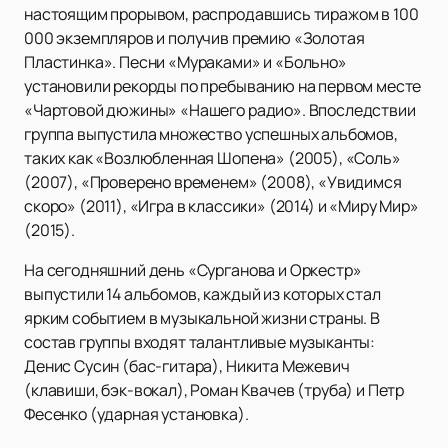
настоящим прорывом, распродавшись тиражом в 100
000 экземпляров и получив премию «Золотая
Пластинка». Песни «Мураками» и «Больно»
установили рекорды по пребыванию на первом месте
«Чартовой дюжины» «Нашего радио». Впоследствии
группа выпустила множество успешных альбомов,
таких как «Возлюбленная Шопена» (2005), «Соль»
(2007), «Проверено временем» (2008), «Увидимся
скоро» (2011), «Игра в классики» (2014) и «Миру Мир»
(2015).
На сегодняшний день «Сурганова и Оркестр»
выпустили 14 альбомов, каждый из которых стал
ярким событием в музыкальной жизни страны. В
состав группы входят талантливые музыканты:
Денис Сусин (бас-гитара), Никита Межевич
(клавиши, бэк-вокал), Роман Квачев (труба) и Петр
Фесенко (ударная установка).