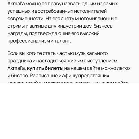
Akmal'а можно по праву назвать одним из самых
успешных и востребованных исполнителей
современности. На его счету многомиллионные
стримы и важные для индустрии шоу-бизнеса
награды, подтверждающие его высокий
профессионализм и талант.
Если вы хотите стать частью музыкального
праздника и насладиться живым выступлением
Akmal'а,
купить билеты
на нашем сайте можно легко
и быстро. Расписание и афишу предстоящих
мероприятий вы можете посмотреть на нашем сайте.
Не упустите шанс увидеть любимого артиста вживую
и получить незабываемые впечатления!