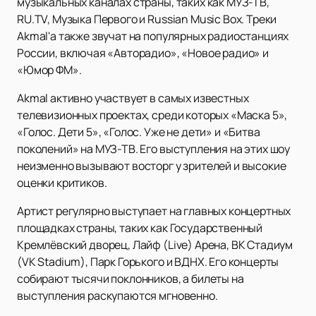
музыкальных каналах страны, таких как МУЗ-ТВ,
RU.TV, Музыка Первого и Russian Music Box. Треки
Akmal'а также звучат на популярных радиостанциях
России, включая «Авторадио», «Новое радио» и
«Юмор ФМ».
Akmal активно участвует в самых известных
телевизионных проектах, среди которых «Маска 5»,
«Голос. Дети 5», «Голос. Уже не дети» и «Битва
поколений» на МУЗ-ТВ. Его выступления на этих шоу
неизменно вызывают восторг у зрителей и высокие
оценки критиков.
Артист регулярно выступает на главных концертных
площадках страны, таких как Государственный
Кремлёвский дворец, Лайф (Live) Арена, ВК Стадиум
(VK Stadium), Парк Горького и ВДНХ. Его концерты
собирают тысячи поклонников, а билеты на
выступления раскупаются мгновенно.