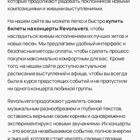
которые продолжают радовать поклонников новыми
композициями и живыми выступлениями.
На нашем сайте вы можете легко и быстро
купить
билеты на концерты Revoльvers
, чтобы
насладиться живым исполнением их лучших хитов и
новых песен. Мы предлагаем удобный интерфейс и
безопасные методы оплаты, чтобы сделать процесс
покупки максимально комфортным для вас. Кроме
того, на нашем сайте доступно актуальное
расписание выступлений и афиша, чтобы вы всегда
были в курсе предстоящих событий и не пропустили
ни одного концерта любимой группы.
Revoльvers продолжают удивлять своим
музыкальным разнообразием и глубиной текстов,
оставаясь верными своим корням и одновременно
экспериментируя с новыми звучаниями. Их концерты
— это всегда незабываемое событие, полное энергии
и эмоций, которое стоит увидеть своими глазами.