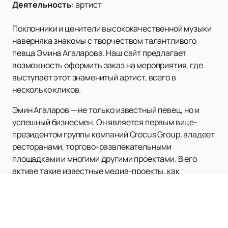
Деятельность
:
артист
Поклонники и ценители высококачественной музыки
наверняка знакомы с творчеством талантливого
певца Эмина Агаларова. Наш сайт предлагает
возможность оформить заказ на мероприятия, где
выступает этот знаменитый артист, всего в
несколько кликов.
Эмин Агаларов — не только известный певец, но и
успешный бизнесмен. Он является первым вице-
президентом группы компаний Crocus Group, владеет
ресторанами, торгово-развлекательными
площадками и многими другими проектами. В его
активе такие известные медиа-проекты, как
телеканалы «ЖАРА», «Твой дом», Crocus TV, радио
«ЖАРА FM», журнал Timeto Eat.
Творчество Эмина Агаларова простирается на
многие годы. Он выпустил несколько альбомов,