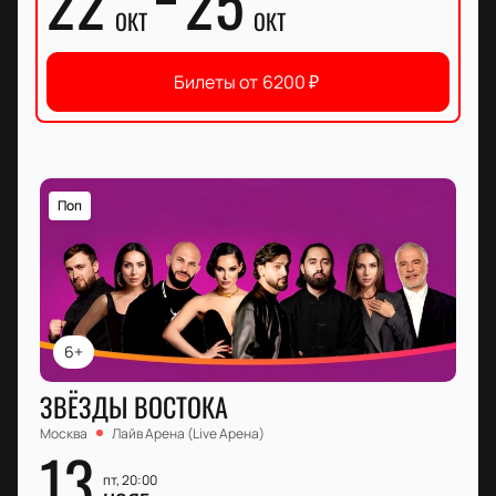
22
25
ОКТ
ОКТ
Билеты от
6200
₽
Поп
6+
ЗВЁЗДЫ ВОСТОКА
Москва
Лайв Арена (Live Арена)
13
пт, 20:00