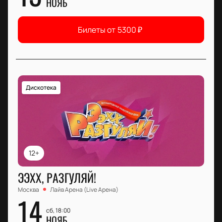
НОЯБ
Билеты от
5300
₽
Дискотека
12+
ЭЭХХ, РАЗГУЛЯЙ!
Москва
Лайв Арена (Live Арена)
14
сб, 18:00
НОЯБ