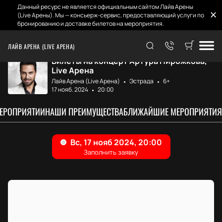
Данный ресурс не является официальным сайтом Лайв Арены
(Live Арены). Мы — консьерж-сервис, предоставляющий услуги по
бронированию и доставке билетов на мероприятия.
Главная
Афиша и билеты
Артур Пирожков
ЛАЙВ АРЕНА (LIVE АРЕНА)
Билеты на концерт Артура Пирожкова,
Live Арена
Лайв Арена (Live Арена)
Эстрада
6+
17 нояб. 2024
20:00
МЕРОПРИЯТИИ
НАШИ ПРЕИМУЩЕСТВА
БЛИЖАЙШИЕ МЕРОПРИЯТИЯ