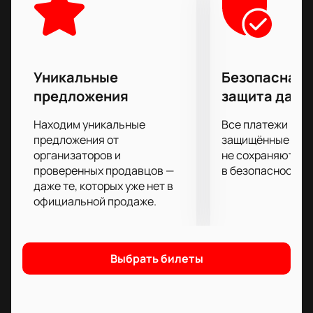
щедро делится со своими поклонниками.
Не упустите возможность посетить этот
грандиозный концерт!
Купить билеты
вы можете
на нашем сайте. Мы гарантируем удобство и
безопасность покупки через нашу платформу.
Уникальные
Безопасная 
предложения
защита данн
Находим уникальные
Все платежи про
предложения от
защищённые шлю
организаторов и
не сохраняются 
проверенных продавцов —
в безопасности.
даже те, которых уже нет в
официальной продаже.
Выбрать билеты