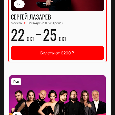
16+
СЕРГЕЙ ЛАЗАРЕВ
Москва
Лайв Арена (Live Арена)
22
25
ОКТ
ОКТ
Билеты от
6200
₽
Поп