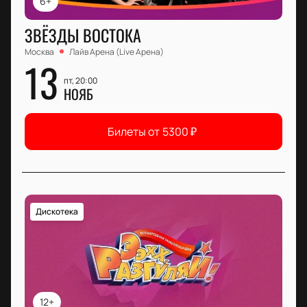
6+
ЗВЁЗДЫ ВОСТОКА
Москва
Лайв Арена (Live Арена)
13
пт, 20:00
НОЯБ
Билеты от
5300
₽
Дискотека
12+