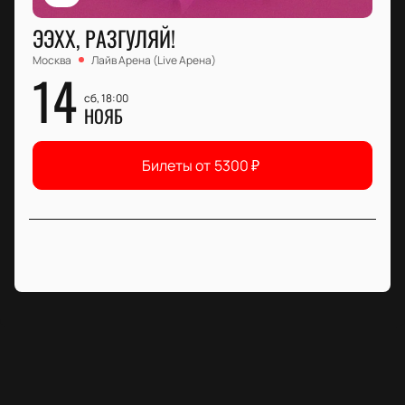
ЭЭХХ, РАЗГУЛЯЙ!
Москва
Лайв Арена (Live Арена)
14
сб, 18:00
НОЯБ
Билеты от
5300
₽