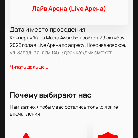
Лайв Арена (Live Арена)
Дата и место проведения
Концерт «Жара Media Awards» пройдет 29 октября
2026 года в Live Арена по адресу: Новоивановское,
ул. Западная, дом 145. Здесь каждый сможет
погрузиться в атмосферу современной музыки и
Читать дальше...
медиа в одном из лучших залов страны.
О концерте
«Жара Media Awards» — масштабное событие,
Почему выбирают нас
которое собирает известных исполнителей и
популярных блогеров. На сцене Live Arena
Нам важно, чтобы у вас остались только яркие
впечатления
выступят те, кто формирует тренды в музыкальной
и цифровой среде. Гости увидят свежие хиты и
новые проекты, а также встретят артистов, чьи
композиции находят отклик у миллионов