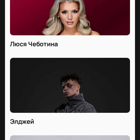
Люся Чеботина
Элджей