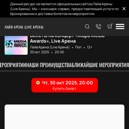
Данный ресурс не является официальным сайтом Лайв Арены
(Live Арены). Мы — консьерж-сервис, предоставляющий услуги по
бронированию и доставке билетов на мероприятия.
Главная
Афиша и билеты
Жара Media Award...
ЛАЙВ АРЕНА (LIVE АРЕНА)
Билеты на концерт «Жара Media
Awards», Live Арена
Лайв Арена (Live Арена)
Поп
12+
30 окт. 2025
20:00
МЕРОПРИЯТИИ
НАШИ ПРЕИМУЩЕСТВА
БЛИЖАЙШИЕ МЕРОПРИЯТИЯ