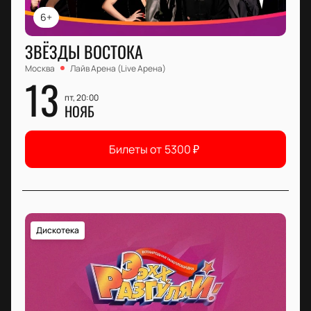
6+
ЗВЁЗДЫ ВОСТОКА
Москва
Лайв Арена (Live Арена)
13
пт, 20:00
НОЯБ
Билеты от
5300
₽
Дискотека