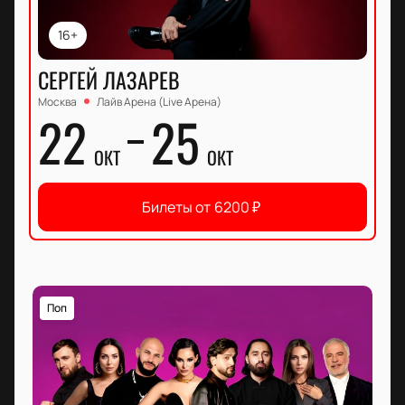
16+
СЕРГЕЙ ЛАЗАРЕВ
Москва
Лайв Арена (Live Арена)
22
25
ОКТ
ОКТ
Билеты от
6200
₽
Поп