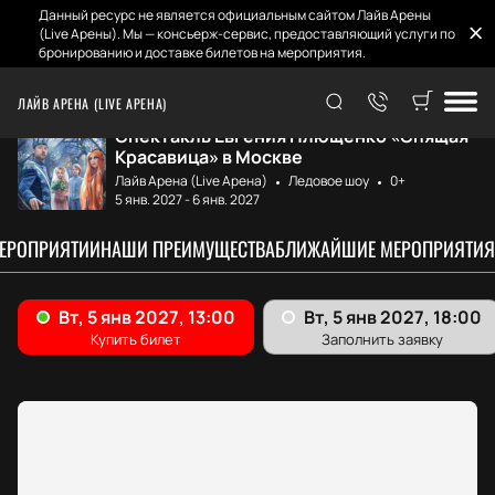
Данный ресурс не является официальным сайтом Лайв Арены
(Live Арены). Мы — консьерж-сервис, предоставляющий услуги по
бронированию и доставке билетов на мероприятия.
Главная
Афиша и билеты
Евгений Плющенко...
ЛАЙВ АРЕНА (LIVE АРЕНА)
Спектакль Евгения Плющенко «Спящая
Красавица» в Москве
Лайв Арена (Live Арена)
Ледовое шоу
0+
5 янв. 2027
-
6 янв. 2027
МЕРОПРИЯТИИ
НАШИ ПРЕИМУЩЕСТВА
БЛИЖАЙШИЕ МЕРОПРИЯТИЯ