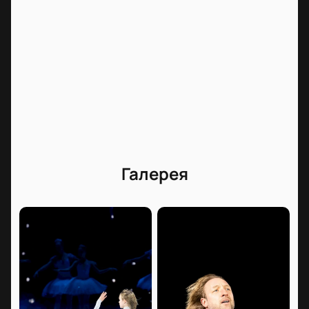
Одинцовский район, Новоивановское, ул.
Западная, д. 145) состоится ледовое шоу-сказка
«Спящая красавица» Евгения Плющенко с балетом
на музыку П.И. Чайковского.
Стоимость билетов
Стоимость билетов варьируется в зависимости от
выбранной категории мест и сектора. На нашем
сайте представлена интерактивная схема Лайв
Арены (Live Арена), с помощью которой вы сможете
Галерея
выбрать лучшие места с оптимальным обзором,
сравнить доступные варианты и узнать актуальные
цены в рублях.
Купить билеты на шоу Плющенко
«Спящая красавица» на Live Арене
онлайн: подбор мест и бронирование
Приобрести билеты на ледовое шоу «Спящая