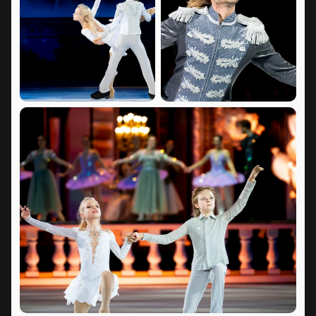
красавица» Евгения Плющенко можно быстро и
безопасно на нашем сайте. Выберите удобные
места на схеме арены, укажите контактные данные
и завершите оплату через защищённый платёжный
шлюз. После подтверждения транзакции доставка
билетов осуществляется мгновенно —
электронные билеты поступят на вашу почту сразу
же.
Обратите внимание, возможна смена актёрского
состава.
Режиссёр:
Евгений Плющенко, Яна Рудковская
Актёрский состав:
Евгений Плющенко, Евгения
Медведева, Анна Щербакова, Алёна Косторная,
Александр Плющенко, Елена Костылева