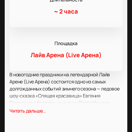
~
2 часа
Площадка
Лайв Арена (Live Арена)
В новогодние праздники на легендарной Лайв
Арене (Live Арена) состоится одно из самых
долгожданных событий зимнего сезона — ледовое
шоу-сказка «Спящая красавица» Евгения
Плющенко с балетом на музыку Петра Ильича
Чайковского. Это масштабная постановка,
Читать дальше...
венчающая «Ледовую трилогию на музыку П.И.
Чайковского», станет настоящим праздником для
всей семьи: живая музыка великого композитора,