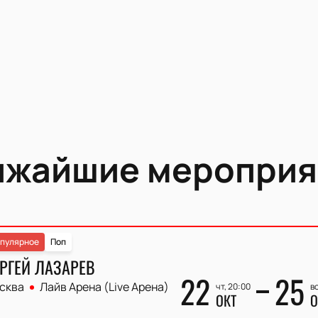
ижайшие мероприя
пулярное
Поп
РГЕЙ ЛАЗАРЕВ
22
25
сква
Лайв Арена (Live Арена)
чт, 20:00
вс
ОКТ
О