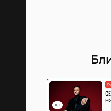
Бл
По
СЕ
Мо
16+