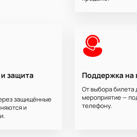
 и защита
Поддержка на 
От выбора билета 
мероприятие — под
через защищённые
телефону.
аняются и
и.