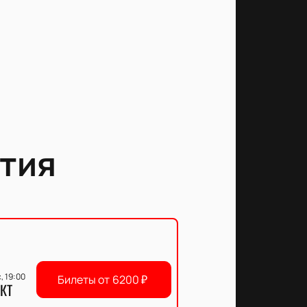
тия
, 19:00
Билеты от
6200
₽
КТ