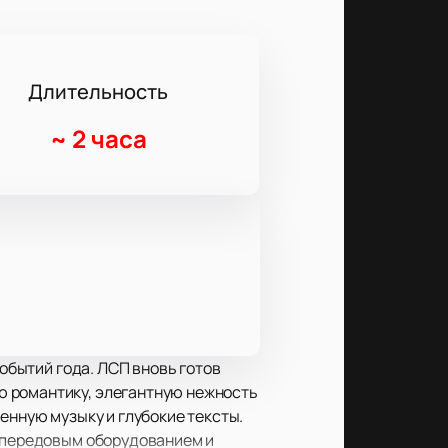
Длительность
~
2 часа
событий года. ЛСП вновь готов
ю романтику, элегантную нежность
енную музыку и глубокие тексты.
м передовым оборудованием и