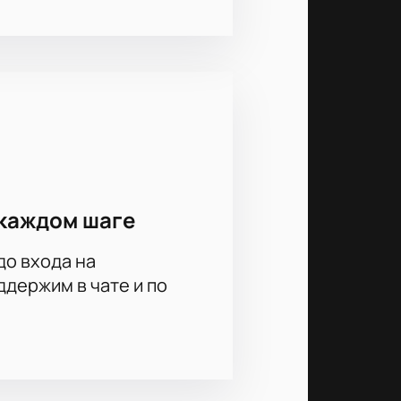
каждом шаге
до входа на
держим в чате и по