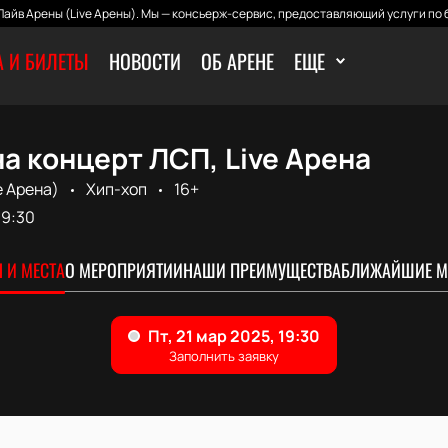
айв Арены (Live Арены). Мы — консьерж-сервис, предоставляющий услуги по 
 И БИЛЕТЫ
НОВОСТИ
ОБ АРЕНЕ
ЕЩЕ
а концерт ЛСП, Live Арена
e Арена)
Хип-хоп
16+
19:30
 И МЕСТА
О МЕРОПРИЯТИИ
НАШИ ПРЕИМУЩЕСТВА
БЛИЖАЙШИЕ М