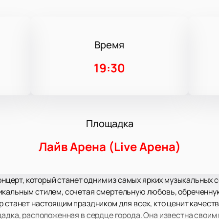
Время
19:30
Площадка
Лайв Арена (Live Арена)
концерт, который станет одним из самых ярких музыкальных 
икальным стилем, сочетая смертельную любовь, обреченну
р станет настоящим праздником для всех, кто ценит качеств
щадка, расположенная в сердце города. Она известна свои