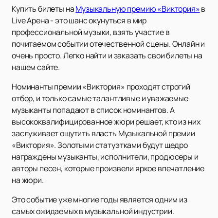
Купить билеты на
Музыкальную премию «Виктория»
в
Live Арена - это шанс окунуться в мир
профессиональной музыки, взять участие в
почитаемом событии отечественной сцены. Онлайн и
очень просто. Легко найти и заказать свои билеты на
нашем сайте.
Номинанты премии «Виктория» проходят строгий
отбор, и только самые талантливые и уважаемые
музыканты попадают в список номинантов. А
высококвалифицированное жюри решает, кто из них
заслуживает ощутить власть Музыкальной премии
«Виктория». Золотыми статуэтками будут щедро
награждены музыканты, исполнители, продюсеры и
авторы песен, которые произвели яркое впечатление
на жюри.
Это событие уже многие годы является одним из
самых ожидаемых в музыкальной индустрии.