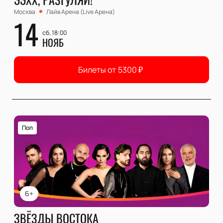
Москва
Лайв Арена (Live Арена)
14
сб, 18:00
НОЯБ
Билеты от
5300
₽
Поп
6+
ЗВЁЗДЫ ВОСТОКА