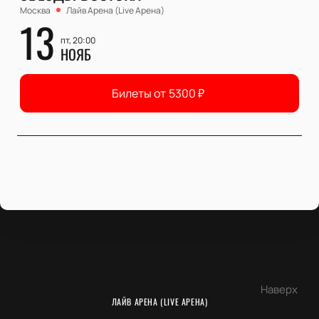
Москва
Лайв Арена (Live Арена)
13
пт, 20:00
НОЯБ
Билеты от
5300
₽
Наверх
ЛАЙВ АРЕНА (LIVE АРЕНА)