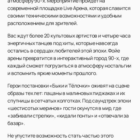
атмосферу 90-х. Мероприятие пройдет на
современной площадке Live Арена, которая славится
своими техническими возможностями и удобным
расположением для зрителей.
Вас ждут более 20 культовых артистов и четыре часа
энергичных танцев под хиты, которые навсегда
остались в сердцах любителей этой эпохи. Фойе
арены превратится в интерактивный город 90-х, где
каждый сможет погрузиться в атмосферу ностальгии
и вспомнить яркие моменты прошлого.
Герои постановки «Быки и Тёлочки» оживят на сцене
образы тех лет: пацаны в малиновых пиджаках и их
спутницы в сетчатых колготках. Под саундтрек эпохи
«шестисотых меринов» гости окунутся в мир, где
«забивали стрелки», «кидали понты» и «отвечали за
базар».
Не упустите возможность стать частью этого