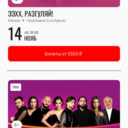
ЭЭХХ, РАЗГУЛЯЙ!
Москва
Лайв Арена (Live Арена)
14
сб, 18:00
НОЯБ
Билеты от
5300
₽
Поп
6+