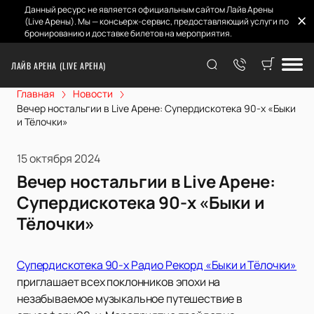
Данный ресурс не является официальным сайтом Лайв Арены
(Live Арены). Мы — консьерж-сервис, предоставляющий услуги по
бронированию и доставке билетов на мероприятия.
ЛАЙВ АРЕНА (LIVE АРЕНА)
Главная
Новости
Вечер ностальгии в Live Арене: Супердискотека 90-х «Быки
и Тёлочки»
15 октября 2024
Вечер ностальгии в Live Арене:
Супердискотека 90-х «Быки и
Тёлочки»
Супердискотека 90-х Радио Рекорд «Быки и Тёлочки»
приглашает всех поклонников эпохи на
незабываемое музыкальное путешествие в