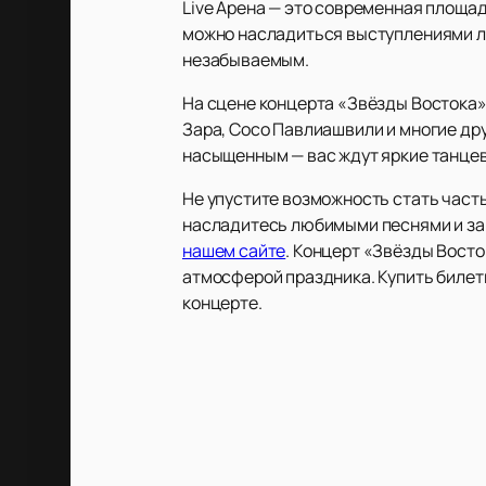
Live Арена — это современная площа
можно насладиться выступлениями л
незабываемым.
На сцене концерта «Звёзды Востока» вы
Зара, Сосо Павлиашвили и многие дру
насыщенным — вас ждут яркие танце
Не упустите возможность стать част
насладитесь любимыми песнями и зар
нашем сайте
. Концерт «Звёзды Восто
атмосферой праздника. Купить билет
концерте.