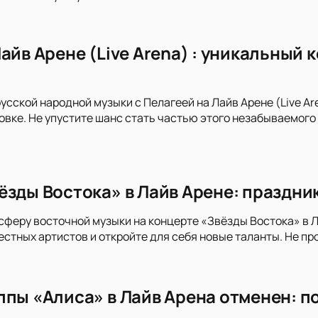
айв Арене (Live Arena) : уникальный
усской народной музыки с Пелагеей на Лайв Арене (Live Ar
вке. Не упустите шанс стать частью этого незабываемого 
ёзды Востока» в Лайв Арене: праздни
сферу восточной музыки на концерте «Звёзды Востока» в 
стных артистов и откройте для себя новые таланты. Не пр
ппы «Алиса» в Лайв Арена отменен: п