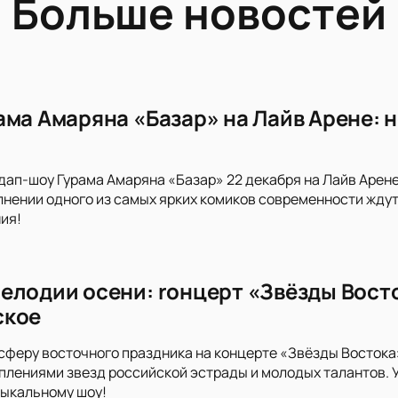
Больше новостей
ама Амаряна «Базар» на Лайв Арене: н
дап-шоу Гурама Амаряна «Базар» 22 декабря на Лайв Арен
нении одного из самых ярких комиков современности ждут 
ия!
елодии осени: rонцерт «Звёзды Восто
ское
сферу восточного праздника на концерте «Звёзды Востока
лениями звезд российской эстрады и молодых талантов. У
ыкальному шоу!