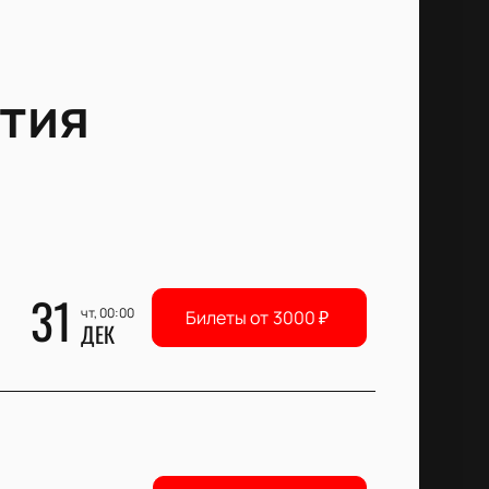
тия
31
чт, 00:00
Билеты от
3000
₽
ДЕК