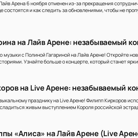
Лайв Арена 6 ноября отменен из-за прекращения сотруднич
е состоятся и как следить за обновлениями, чтобы не про
рина на Лайв Арене: незабываемый к
ю музыки с Полиной Гагариной на Лайв Арене! Откройте но
сториями. Узнайте больше о концерте, который станет ярк
оров на Live Арене: незабываемый ко
зыкальному празднику на Live Арене! Филипп Киркоров исп
асладиться живым выступлением Короля российской эстрад
ппы «Алиса» на Лайв Арене (Live Арен