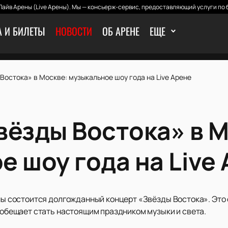
айв Арены (Live Арены). Мы — консьерж-сервис, предоставляющий услуги по 
 И БИЛЕТЫ
НОВОСТИ
ОБ АРЕНЕ
ЕЩЕ
Востока» в Москве: музыкальное шоу года на Live Арене
вёзды Востока» в М
 шоу года на Live
ены состоится долгожданный концерт «Звёзды Востока». Это
, обещает стать настоящим праздником музыки и света.