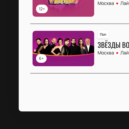
Москва
Лай
12+
Поп
ЗВЁЗДЫ ВО
Москва
Лай
6+