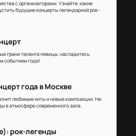
ества с организаторами. Узнайте, какие
пустить будущие концерты легендарной рок-
онцерт
вые грани таланта певицы, насладитесь
им событием года!
нцерт года в Москве
олнит любимые хиты и новые композиции. Не
ы в атмосфере современного зала.
е): рок-легенды