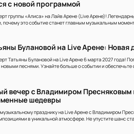
я с новой программой
ерт группы «Алиса» на Лайв Арене (Live Арене)! Легендарн
, почему это событие станет главным музыкальным момент
ьяны Булановой на Live Арене: Новая
ерт Татьяны Булановой на Live Арене 6 марта 2027 года! П
новыми песнями. Узнайте больше о событии и обеспечьте 
й вечер с Владимиром Пресняковым н
еменные шедевры
музыкальному празднику на Live Арене с Владимиром Пре
мпозициями в уникальной атмосфере. Не упустите шанс ста