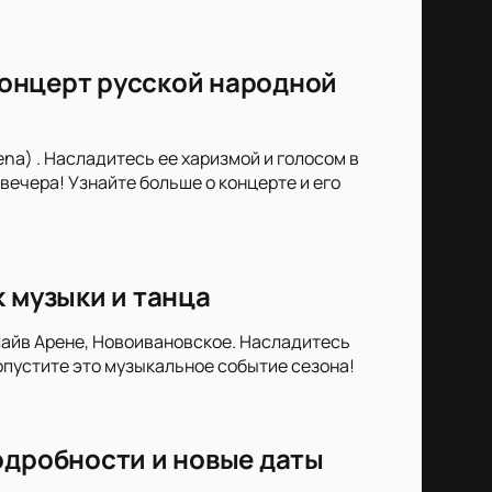
 концерт русской народной
ena) . Насладитесь ее харизмой и голосом в
вечера! Узнайте больше о концерте и его
к музыки и танца
Лайв Арене, Новоивановское. Насладитесь
опустите это музыкальное событие сезона!
одробности и новые даты