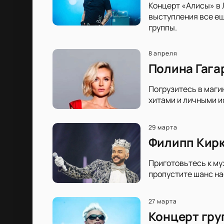
Концерт «Алисы» в 
выступления все ещ
группы.
8 апреля
Полина Гага
Погрузитесь в маги
хитами и личными и
29 марта
Филипп Кирк
Приготовьтесь к му
пропустите шанс н
27 марта
Концерт гру