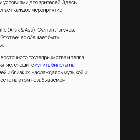
и условиями для зрителей. Здесь
делает каждое мероприятие
 (Artik & Asti), Султан Лагучев,
 Этот вечер обещает быть
ы.
 восточного гостеприимства и тепла,
бытие, спешите
купить билеты на
зей и близких, наслаждаясь музыкой и
место на этом незабываемом