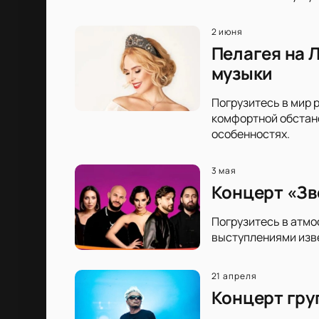
2 июня
Пелагея на Л
музыки
Погрузитесь в мир р
комфортной обстано
особенностях.
3 мая
Концерт «Зв
Погрузитесь в атмо
выступлениями изве
21 апреля
Концерт гру