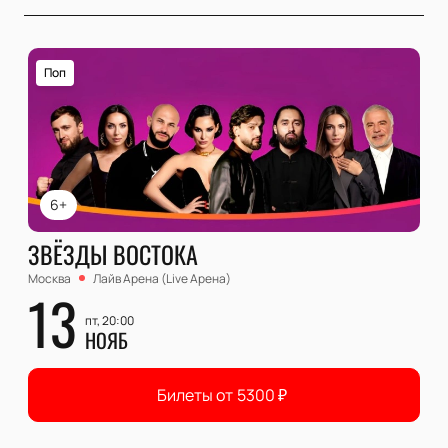
Поп
6+
ЗВЁЗДЫ ВОСТОКА
Москва
Лайв Арена (Live Арена)
13
пт, 20:00
НОЯБ
Билеты от
5300
₽