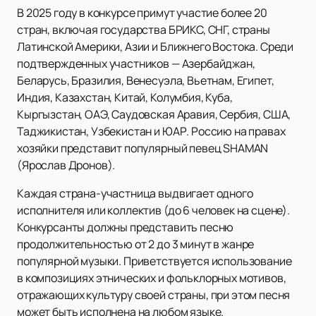
В 2025 году в конкурсе примут участие более 20
стран, включая государства БРИКС, СНГ, страны
Латинской Америки, Азии и Ближнего Востока. Среди
подтвержденных участников — Азербайджан,
Беларусь, Бразилия, Венесуэла, Вьетнам, Египет,
Индия, Казахстан, Китай, Колумбия, Куба,
Кыргызстан, ОАЭ, Саудовская Аравия, Сербия, США,
Таджикистан, Узбекистан и ЮАР. Россию на правах
хозяйки представит популярный певец SHAMAN
(Ярослав Дронов).
Каждая страна-участница выдвигает одного
исполнителя или коллектив (до 6 человек на сцене).
Конкурсанты должны представить песню
продолжительностью от 2 до 3 минут в жанре
популярной музыки. Приветствуется использование
в композициях этнических и фольклорных мотивов,
отражающих культуру своей страны, при этом песня
может быть исполнена на любом языке.