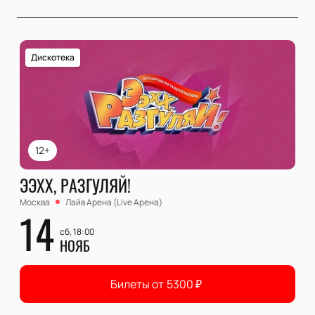
Дискотека
12+
ЭЭХХ, РАЗГУЛЯЙ!
Москва
Лайв Арена (Live Арена)
14
сб, 18:00
НОЯБ
Билеты от
5300
₽