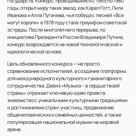
государств. Конкурс, проводившийся с 1965 по 1980
годы, открыл миру таких звезд, как Карел Готт, Лили
Иванова и Алла Пугачева, чья победа с песней «Все
могут короли» в 1978 году стала триумфом советской
эстрады. После многолетнего перерыва, по
инициативе Президента России Владимира Путина,
конкурс возрождается на новой технологической и
идеологической основе.
Цель обновленного конкурса — не просто
соревнование исполнителей, а создание платформы
для международного культурного и гуманитарного
сотрудничества. Девиз «Музыка – в сердце твоей
страны» отражает ключевую идею проекта:
знакомство с уникальными культурными традициями
и достижениями стран-участниц, продвижение
общечеловеческих и семейных ценностей, а также
популяризация национальной музыки на мировой
арене.