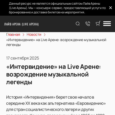
Данный ресурс не является официальным сайтом Лайв Арены
(Live Арены). Мы — консьерж-сервис, предоставляющий услуги по
бронированию и доставке билетов на мероприятия.
ЛАЙВ АРЕНА (LIVE АРЕНА)
Главная
Новости
«Интервидение» на Live Арене: возрождение музыкальной
легенды
17 сентября 2025
«Интервидение» на Live Арене:
возрождение музыкальной
легенды
История «Интервидения» берет свое начало в
середине XX века как альтернатива «Евровидению»
для стран социалистического лагеря и других