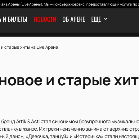
айв Арены (Live Арены). Мы — консьерж-сервис, предоставляющий услуги по 
 И БИЛЕТЫ
НОВОСТИ
ОБ АРЕНЕ
ЕЩЕ
е и старые хиты на Live Арене
: новое и старые хит
ренд Artik & Asti стал синонимом безупречного музыкальног
планку в жанре. Их треки неизменно занимают верхние стро
ный дэнс», «Девочка, танцуй» и «Истеричка» стали настоя