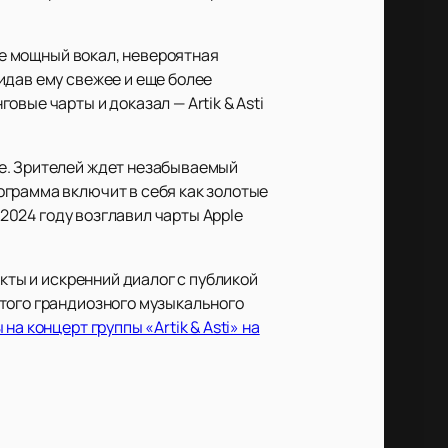
Ее мощный вокал, невероятная
идав ему свежее и еще более
вые чарты и доказал — Artik & Asti
ве. Зрителей ждет незабываемый
ограмма включит в себя как золотые
 2024 году возглавил чарты Apple
кты и искренний диалог с публикой
этого грандиозного музыкального
на концерт группы «Artik & Asti» на