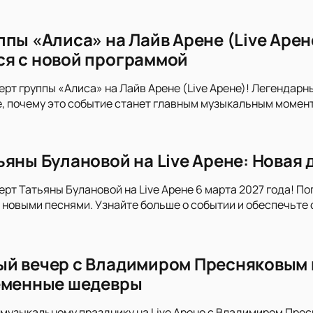
ппы «Алиса» на Лайв Арене (Live Арен
я с новой программой
ерт группы «Алиса» на Лайв Арене (Live Арене)! Легендарн
, почему это событие станет главным музыкальным момент
ьяны Булановой на Live Арене: Новая
ерт Татьяны Булановой на Live Арене 6 марта 2027 года! П
новыми песнями. Узнайте больше о событии и обеспечьте 
й вечер с Владимиром Пресняковым н
еменные шедевры
музыкальному празднику на Live Арене с Владимиром Пре