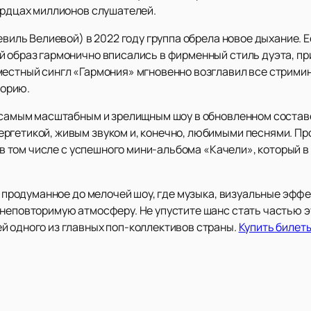
сердцах миллионов слушателей.
Севиль Велиевой) в 2022 году группа обрела новое дыхание. 
й образ гармонично вписались в фирменный стиль дуэта, пр
естный сингл «Гармония» мгновенно возглавил все стриминго
орию.
ь самым масштабным и зрелищным шоу в обновленном соста
ргетикой, живым звуком и, конечно, любимыми песнями. Пр
, в том числе с успешного мини-альбома «Качели», который в
то продуманное до мелочей шоу, где музыка, визуальные эффе
 неповторимую атмосферу. Не упустите шанс стать частью 
й одного из главных поп-коллективов страны.
Купить билеты 