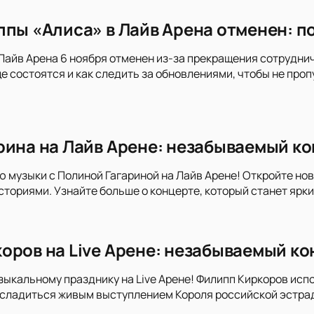
ппы «Алиса» в Лайв Арена отменен: п
Лайв Арена 6 ноября отменен из-за прекращения сотруднич
е состоятся и как следить за обновлениями, чтобы не про
рина на Лайв Арене: незабываемый к
ю музыки с Полиной Гагариной на Лайв Арене! Откройте но
сториями. Узнайте больше о концерте, который станет ярк
оров на Live Арене: незабываемый ко
зыкальному празднику на Live Арене! Филипп Киркоров исп
асладиться живым выступлением Короля российской эстрад