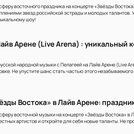
сферу восточного праздника на концерте «Звёзды Востока
лениями звезд российской эстрады и молодых талантов. У
ыкальному шоу!
айв Арене (Live Arena) : уникальный
усской народной музыки с Пелагеей на Лайв Арене (Live Ar
вке. Не упустите шанс стать частью этого незабываемого 
ёзды Востока» в Лайв Арене: праздни
сферу восточной музыки на концерте «Звёзды Востока» в 
стных артистов и откройте для себя новые таланты. Не пр