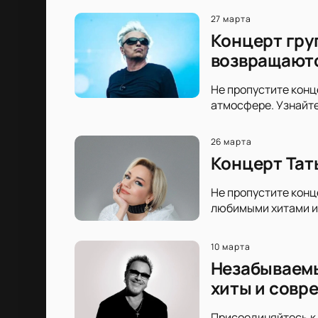
27 марта
Концерт гру
возвращаютс
Не пропустите конц
атмосфере. Узнайте
26 марта
Концерт Тат
Не пропустите конц
любимыми хитами и 
10 марта
Незабываемы
хиты и совр
Присоединяйтесь к 