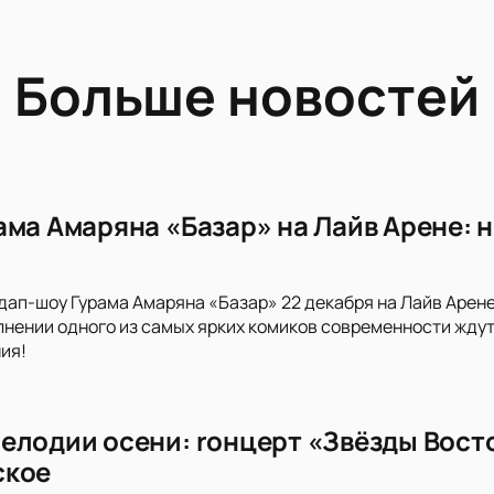
Больше новостей
ама Амаряна «Базар» на Лайв Арене: н
дап-шоу Гурама Амаряна «Базар» 22 декабря на Лайв Арен
нении одного из самых ярких комиков современности ждут 
ия!
елодии осени: rонцерт «Звёзды Восто
ское