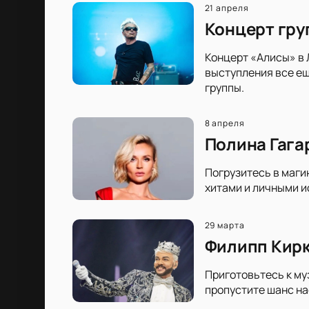
21 апреля
Концерт гру
Концерт «Алисы» в 
выступления все ещ
группы.
8 апреля
Полина Гага
Погрузитесь в маги
хитами и личными и
29 марта
Филипп Кирк
Приготовьтесь к му
пропустите шанс н