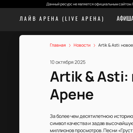
Данный ресурс не является официальным сайтом Л
АФИША
ЛАЙВ АРЕНА (LIVE АРЕНА)
Главная
Новости
Artik & Asti: ново
10 октября 2025
Artik & Asti
Арене
За более чем десятилетнюю историю б
символ качества и задав высочайшую 
миллионов просмотров. Песни «Груст