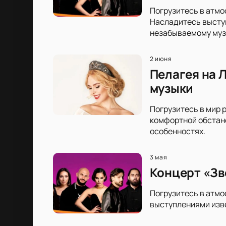
Погрузитесь в атмо
Насладитесь выступ
незабываемому муз
2 июня
Пелагея на Л
музыки
Погрузитесь в мир р
комфортной обстано
особенностях.
3 мая
Концерт «Зв
Погрузитесь в атмо
выступлениями изве