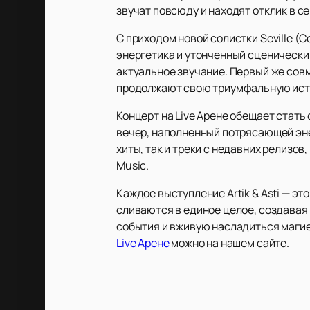
звучат повсюду и находят отклик в 
С приходом новой солистки Seville (
энергетика и утонченный сценически
актуальное звучание. Первый же совм
продолжают свою триумфальную ист
Концерт на Live Арене обещает стат
вечер, наполненный потрясающей эне
хиты, так и треки с недавних релизов
Music.
Каждое выступление Artik & Asti — э
сливаются в единое целое, создавая
события и вживую насладиться магие
Live Арене
можно на нашем сайте.