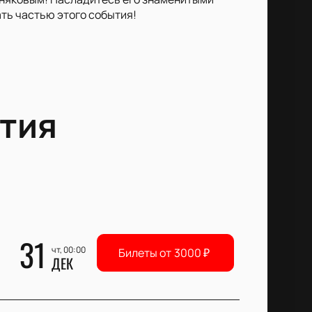
ть частью этого события!
тия
31
чт, 00:00
Билеты от
3000
₽
ДЕК