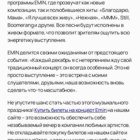
программы EMIN, где прозвучат как новые
композиции, так и полюбившиеся хиты: «Благодарю,
Мама», «Я лучше всех живу», «Нежная», «МММ», Still,
Boomerang и другие. Все песни будут исполнены в
живом формате, что позволит зрителям ощутить всю
энергетику выступления.
EMIN делится своими ожиданиями от предстоящего
события: «Каждый декабрь я с нетерпением жду свой
традиционный концерт, он всегда особенный. Это не
просто выступление – это встреча с моими
слушателями, друзьями, наша возможность вновь
сделать что-то масштабное».
Не упустите шанс стать частью этого музыкального
праздника!
Купить билеты на концерт Emin
на нашем
сайте – это возможность обеспечить себе
незабываемый вечер в компании любимых артистов.
Не откладывайте покупку билетов на нашем сайте и