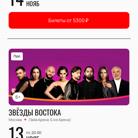
НОЯБ
Билеты от
5300
₽
Поп
6+
ЗВЁЗДЫ ВОСТОКА
Москва
Лайв Арена (Live Арена)
13
пт, 20:00