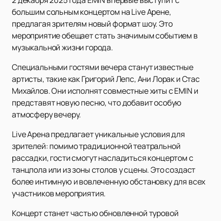
2 декабря 2025 года EMIN впервые выступит с
большим сольным концертом на Live Арене,
предлагая зрителям новый формат шоу. Это
мероприятие обещает стать значимым событием в
музыкальной жизни города.
Специальными гостями вечера станут известные
артисты, такие как Григорий Лепс, Ани Лорак и Стас
Михайлов. Они исполнят совместные хиты с EMIN и
представят новую песню, что добавит особую
атмосферу вечеру.
Live Арена предлагает уникальные условия для
зрителей: помимо традиционной театральной
рассадки, гости смогут насладиться концертом с
танцпола или из зоны столов у сцены. Это создаст
более интимную и вовлеченную обстановку для всех
участников мероприятия.
Концерт станет частью обновленной туровой