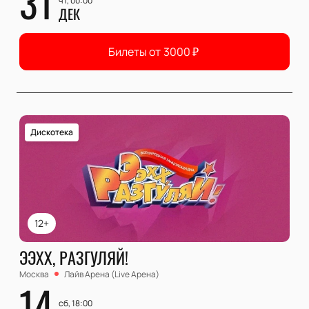
31
чт, 00:00
ДЕК
Билеты от
3000
₽
Дискотека
12+
ЭЭХХ, РАЗГУЛЯЙ!
Москва
Лайв Арена (Live Арена)
14
сб, 18:00