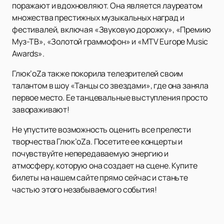
поражают и вдохновляют. Она является лауреатом
множества престижных музыкальных наград и
фестивалей, включая «Звуковую дорожку», «Премию
Муз-ТВ», «Золотой граммофон» и «MTV Europe Music
Awards».
Глюк’oZa также покорила телезрителей своим
талантом в шоу «Танцы со звездами», где она заняла
первое место. Ее танцевальные выступления просто
завораживают!
Не упустите возможность оценить все прелести
творчества Глюк’oZa. Посетите ее концерты и
почувствуйте непередаваемую энергию и
атмосферу, которую она создает на сцене. Купите
билеты на нашем сайте прямо сейчас и станьте
частью этого незабываемого события!