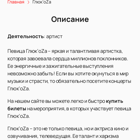
Главная
Глюк’oZa
Описание
Деятельность
:
артист
Певица Глюк’oZa – яркая и талантливая артистка,
которая завоевала сердца миллионов поклонников.
Ее энергичные и зажигательные выступления
невозможно забыть! Если вы хотите окунуться в мир
музыки и страсти, то обязательно посетите концерты
Глюк’oZa.
На нашем сайте вы можете легко и быстро
купить
билеты
на мероприятия, в которых участвует певица
Глюк’oZa.
Глюк’oZa – это не только певица, но и актриса кино и
озвучивания, телеведущая. Ее талант и харизма