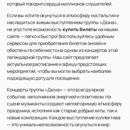
который покорил сердца миллионов слушателей.
Если вы хотите окунуться в атмосферу ностальгии и
насладиться живым выступлением группы «Дюна»,
не упустите возможность
купить билеты
на нашем
сайте — легко и быстро! Воспользуйтесь удобным
сервисом для приобретения билетов онлайн и
обеспечьте себе место на одном из концертов этой
легендарной группы. Наш сайт предлагает
актуальное расписание и афишу предстоящих
мероприятий, чтобы вы могли выбрать наиболее
подходящую дату для посещения.
Концерты группы «Дюна» — это всегда яркое
событие, наполненное энергией и позитивом. На
сцене музыканты создают неповторимую атмосферу
праздника, исполняя как старые добрые хиты, так и
новые композиции. Каждое выступление коллектива
— это уникальная возможность окунуться в мир