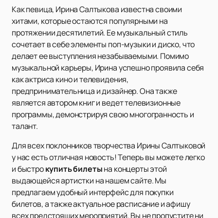
Как певица, Ирина Салтыкова известна своими
хитами, которые остаются популярными на
протяжении десятилетий. Ее музыкальный стиль
сочетает в себе элементы поп-музыки и диско, что
делает ее выступления незабываемыми. Помимо
музыкальной карьеры, Ирина успешно проявила себя
как актриса кино и телевидения,
предпринимательница и дизайнер. Она также
является автором книг и ведет телевизионные
программы, демонстрируя свою многогранность и
талант.
Для всех поклонников творчества Ирины Салтыковой
у нас есть отличная новость! Теперь вы можете легко
и быстро
купить билеты
на концерты этой
выдающейся артистки на нашем сайте. Мы
предлагаем удобный интерфейс для покупки
билетов, а также актуальное расписание и афишу
всех предстоящих мероприятий. Вы не пропустите ни