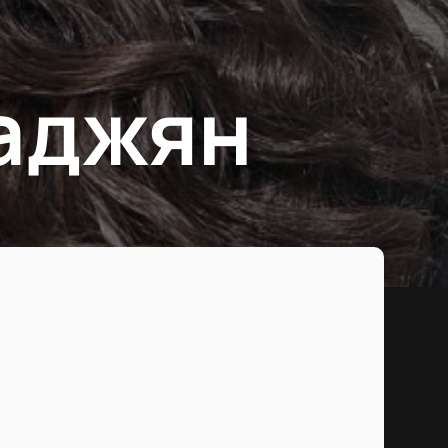
аджян