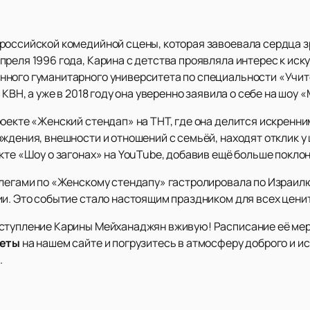
российской комедийной сцены, которая завоевала сердца з
реля 1996 года, Карина с детства проявляла интерес к искус
ного гуманитарного университета по специальности «Учите
 КВН, а уже в 2018 году она уверенно заявила о себе на шоу 
роекте «Женский стендап» на ТНТ, где она делится искрен
ждения, внешности и отношений с семьёй, находят отклик у 
кте «Шоу о загонах» на YouTube, добавив ещё больше покло
легами по «Женскому стендапу» гастролировала по Израилю,
ии. Это событие стало настоящим праздником для всех цени
ыступление Карины Мейханаджян вживую! Расписание её ме
леты
на нашем сайте и погрузитесь в атмосферу доброго и и
.