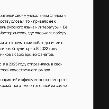
рителей своим уникальным стилем и
ству слова, что и привело её к
ль русского языка и литературы». Её
«Мастер смеха», где одержала победу.
ними и остроумными наблюдениями о
широкой аудитории. В 2022 году
нников в свою армию фанатов.
 а в 2025 году отправилась в свой
телей качественного юмора.
роприятий и афишу можно посмотреть
скромётного юмора от одной из самых