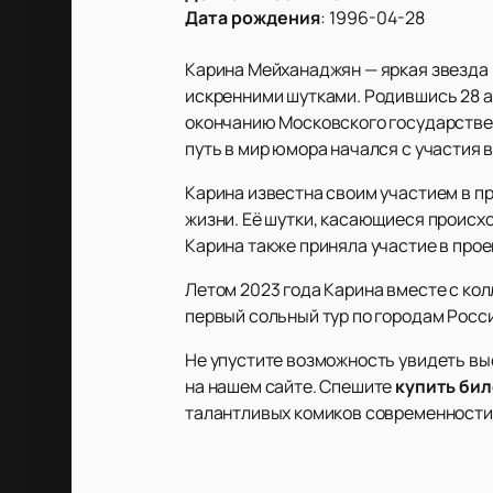
Дата рождения
:
1996-04-28
Карина Мейханаджян — яркая звезда 
искренними шутками. Родившись 28 ап
окончанию Московского государствен
путь в мир юмора начался с участия в
Карина известна своим участием в п
жизни. Её шутки, касающиеся происхо
Карина также приняла участие в прое
Летом 2023 года Карина вместе с кол
первый сольный тур по городам Росс
Не упустите возможность увидеть в
на нашем сайте. Спешите
купить би
талантливых комиков современности