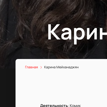
Кари
Главная
Карина Мейханаджян
Деятельность
:
Комик