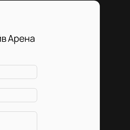
йв Арена