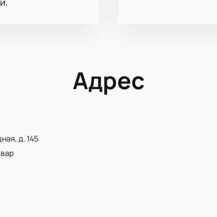
и.
Адрес
ная, д. 145
ьвар