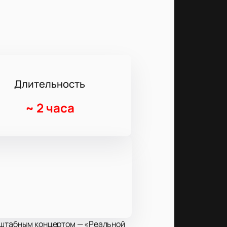
Длительность
~
2 часа
асштабным концертом — «Реальной