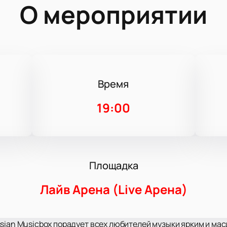
О мероприятии
Время
5
19:00
Площадка
Лайв Арена (Live Арена)
ssian Musicbox порадует всех любителей музыки ярким и м